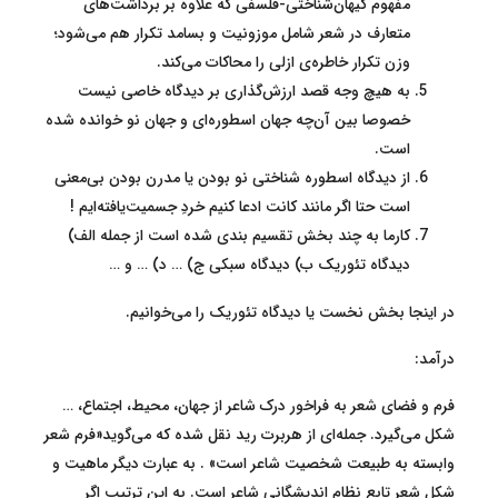
مفهوم کیهان‌شناختی-فلسفی که علاوه بر برداشت‌های
متعارف در شعر شامل موزونیت و بسامد تکرار هم می‌شود؛
وزن تکرار خاطره‌ی ازلی را محاکات می‌‌کند.
به هیچ وجه قصد ارزش‌گذاری بر دیدگاه خاصی نیست
خصوصا بین آن‌چه جهان اسطوره‌ای و جهان نو خوانده‌ شده
است.
از دیدگاه اسطوره شناختی نو بودن یا مدرن بودن بی‌معنی
است حتا اگر مانند کانت ادعا کنیم خردِ جسمیت‌یافته‌ایم !
کارما به چند بخش تقسیم بندی شده است از جمله الف)
دیدگاه تئوریک ب) دیدگاه سبکی ج) … د) … و …
در اینجا بخش نخست یا دیدگاه تئوریک را می‌خوانیم.
درآمد:
فرم و فضای شعر به فراخور درک شاعر از جهان، محیط، اجتماع، …
شکل می‌گیرد. جمله‌ای از هربرت رید نقل شده که می‌گوید«فرم شعر
وابسته به طبیعت شخصیت شاعر است» . به عبارت دیگر ماهیت و
شکل شعر تابع نظام اندیشگانی شاعر است. به این ترتیب اگر