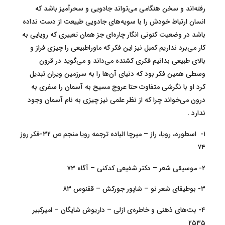
رفته‌اند و سخن هنگامی می‌تواند جادویی و سحرآمیز باشد که
انسان ارتباط خودش را با سویه‌های جادویی طبیعت از دست نداده
باشد در وضعیت کنونی انگار چاره‌ای جز همان تعبیری که رویایی به
کار می‌برد نداریم کمبل نیز این فکر که ماوراطبیعی را چیزی فراز و
بالای طبیعی بدانیم فکری کشنده می‌داند و می‌گوید در قرون
وسطی همین فکر بود که دنیای آن‌ها را به سرزمین ویران تبدیل
کرد او با نگرشی متفاوت حتا عروج مسیح به آسمان را سفری به
درون می‌خواند چرا که از نظر علمی نیز چیزی به نام آسمان وجود
ندارد .
۱- اسطوره، رویا، راز – میرچا الیاده ترجمه رویا منجم ص ۳۲-فکر روز
۷۴
۲- موسیقی شعر – دکتر شفیعی کدکنی – آگاه ۷۳
۳- بوطیقای شعر نو – شاپور جورکش – ققنوس ۸۳
۴- بت‌های ذهنی و خاطره‌ی ازلی – داریوش شایگان – امیرکبیر
۲۵۳۵