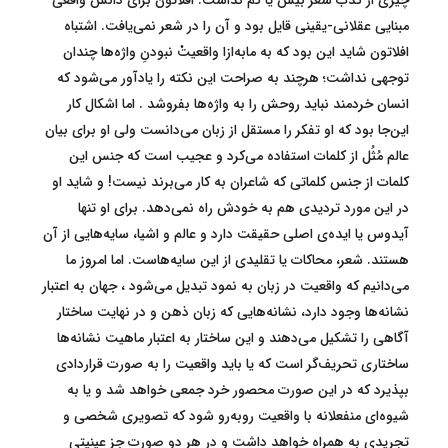
چیزی از کذب شعر بیش یا کم نداشت. افلاتون برای دانش واقعی
مبنایی عقلانی-یقینی قایل بود و آن را در شعر نمی‌یافت. اشتباه
افلاتون شاید این بود که به مابه‌ازا واقعیتْ نبودنِ واژه‌ها چندان
توجهی نداشت؛ هرچند به صراحت این نکته را یادآور می‌شود که
انسان خردمند نباید روحش را به واژه‌ها بفروشد . اما اشکال کار
این‌جا بود که او تفکر را مستقل از زبان می‌دانست ولی او برای بیان
عالم مُثُل از کلمات استفاده می‌کرد و عجیب است که جنس این
کلمات از جنس کلماتی که شاعران به کار می‌برند نیست! و شاید او
در این مورد تردیدی هم به خودش راه نمی‌دهد. برای او تنها
آیدوس یا ایده‌ی اصلی حقیقت دارد و عالم و اشیا، سایه‌هایی از آن
هستند. شعر، محاکات یا تقلیدی از این سایه‌هاست. اما امروز ما
می‌دانیم که واقعیت در زبان به نمود تبدیل می‌شود ، جهان به اعتبار
نشانه‌ها وجود دارد، نشانه‌هایی که زبان ذهن و در نهایت ساختار
آگاهی را تشکیل می‌دهند و این ساختار به اعتبار ماهیت نشانه‌ها
ساختاری تحریف‌گر است که یا باید واقعیت را به صورت قراردادی
بپذیرد که در این صورت محصور خرد جمعی خواهد شد و یا به
شیوه‌ای منفعلانه با واقعیت روبه‌رو شود که تصویری شخصی و
تجریدی به همراه خواهد داشت و در هر دو صورت جز عینیتی