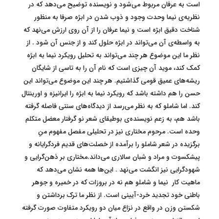
است به عرفان مربوط می‌شود و نویسنده توضیح می‌دهد که در
نظریه‌ی نیما وحدت وجود و ذوب شدن در ابژه صرفا به منظور
شناخت دقیق ابژه است و نیما عرفان را از آن روی ارزش می‌نهد که
به‌ واسطه‌ی آن می‌تواند در ابژه حلول کند و از جنس آن شود . از
نظر ما این موضوع هر چند می‌تواند به تحلیل رویکرد نیما به ابژه
کمک کند، موید آن چیزی است که نام آن را به تاسی از شایگان
ریشه‌های عمیق قومی گذاشتیم. هر چند این موضوع می‌تواند این
حسن را هم داشته باشد که رویکرد نیما به ابژه را ایرانیزه و اورینتال
کند. اما شاملو که به نظر می‌رسد از دیدگاه‌های سنتی فاصله گرفته
باشد هم، به زعم نویسنده‌ی بوطیقای شعر نو گرفتار معضل متکلم
وحده است. مرحوم مختاری نیز در تحلیلی مفصل مفهوم منِ
برگزیده در شعر شاملو را برآمده از خصلت‌های قدیم فردگرایانه و
پیشکسوت و مراد و شبان سالاری می‌داند.مختاری بر ذهن‌گرایی و
شهودگرایی نیز انگشت می‌نهد . این‌ها همه نشان می‌دهد که
ماهیت کار نیما و شاملو هم نه در بروزات که در خمیره و جوهر
باطنی خود تجدید خرد-آیینی است. از نظر ما ترک برداشتن و
شکستن وزن در واقع در نزاع میان دو رویکرد متفاوت صورت گرفته