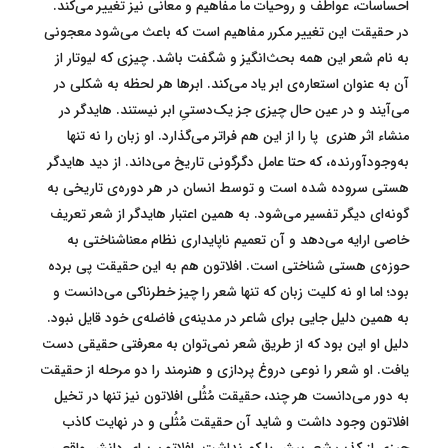
احساسات، عواطف و روحیات ما مفاهیم و معانی نیز تغییر می‌کند.
در حقیقت این تغییر مکرر مفاهیم است که باعث می‌شود معجونی
به نام شعر این همه بحث‌انگیز و شگفت باشد. چیزی که لیوتار از
آن به عنوان استعاره‌ی ابر یاد می‌کند. ابرها هر لحظه به شکلی در
می‌آیند و در عین حال چیزی جز یک‌دستیِ ابر نیستند. هایدگر در
منشاء اثر هنری پا را از این هم فراتر می‌گذارد. او زبان را نه تنها
به‌وجود‌آورنده، که حتا عامل دگرگونی تاریخ می‌داند. از دید هایدگر
هستی سروده شده است و توسط انسان در هر دوره‌ی تاریخی به
گونه‌ای دیگر تفسیر می‌شود. به همین اعتبار هایدگر از شعر تعریف
خاصی ارایه می‌دهد و آن تعمیم ناپایداری نظام معناشناختی به
حوزه‌ی هستی شناختی است. افلاتون هم به این حقیقت پی برده
بود؛ اما او نه کلیت زبان که تنها شعر را چیز خطرناکی می‌دانست و
به همین دلیل جایی برای شاعر در مدینه‌ی فاضله‌ی خود قایل نبود.
دلیل او این بود که از طریق شعر نمی‌توان به معرفتی حقیقی دست
یافت. او شعر را نوعی دروغ پردازی و هنرمند را دو مرحله از حقیقت
به دور می‌دانست هر چند، حقیقت مُثُلی افلاتون نیز تنها در تخیل
افلاتون وجود داشت و شاید آن حقیقت مُثُلی و در نهایت کاذب