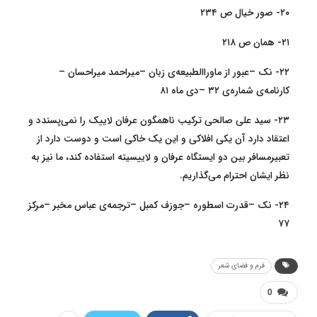
۲۰- صور خیال ص ۲۳۴
۲۱- همان ص ۲۱۸
۲۲- نک –عبور از ماوراالطبیعه‌ی زبان –میراحمد میراحسان –
کارنامه‌ی شماره‌ی ۳۲ –دی ماه ۸۱
۲۳- سید علی صالحی ترکیب ناهمگون عرفان لاییک را نمی‌پسندد و
اعتقاد دارد آن یکی افلاکی و این یک خاکی است و دوست دارد از
تعبیرمسافر بین دو ایستگاه عرفان و لاییسیته استفاده کند، ما نیز به
نظر ایشان احترام می‌گذاریم.
۲۴- نک –قدرت اسطوره –جوزف کمبل –ترجمه‌ی عباس مخبر –مرکز
۷۷
فرم و فضای شعر
0