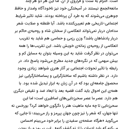
است. التزام به سنت و فراروی از آن. اما این هر دو هر چند
مانعه‌الجمع نیستند در آمیختگی خود نیز ناخودآگاه وامدار و حافظ
جوهری می‌شوند که به طرد آن پرداخته بودند. شاید تاثیر شرایط
اجتماعی-تاریخی هم تعیین‌کننده باشد. آیا طنطنه و صلابت شعر
مداحان دربار نمی‌تواند انعکاسی از سخنان شاه و روحیه‌ی حاکم بر
دربار پادشاهان باشد؟ وزن رزمی و حماسی هم شاید به تقریب
انعکاسی از روحیه‌ی زمانه‌ی خویش باشد. این تقریب‌ها را همه
می‌توان در نظر گرفت شاید به این وسیله بتوان به مسایل کم و
بیش مبهمی که در نگره‌های جدید مطرح می‌شود پاسخ داد. در
رابطه با تاثیر تحولات اجتماعی بر آثار هنری شواهد زیادی وجود
دارد. در نظر داشته باشیم که ساختارگرایی و پساساختارگرایی نیز
محصول جامعه‌ای بود که در آن زبان به ابزار تبدیل شده بود. با
همه‌ی این احوال باید گفت قضیه بعد یا ابعاد ضد و نقیض دیگری
هم دارد. عصر ما عصر سحرزدایی‌های اساطیری است؛ اما این
سحرزدایی تا چه مایه ماهیت هنر را دگرگون خواهد کرد؟ بورخس نه
تنها جهان، که شعر را نیز چون جهان پررمز و راز می‌بیند؛ تا جایی که
می‌گوید «هرگاه صفحه‌ی سفیدی را برابر خود می‌بینم احساس
می‌کنم که باید ادبیات را از نو کشف کنم» . این پر ‌رمز ‌و ‌راز بودن