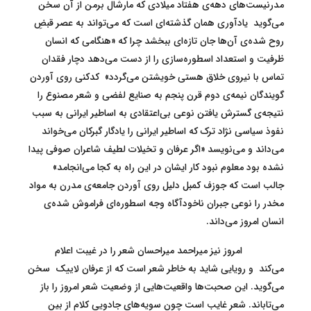
مدرنیست‌های دهه‌ی هفتاد میلادی که مارشال برمن از آن سخن
می‌گوید یادآوری همان گذشته‌ای است که می‌تواند به عصر قبضِ
روح‌ شده‌ی آن‌ها جان تازه‌ای ببخشد چرا که «هنگامی که انسان
ظرفیت و استعداد اسطوره‌سازی را از دست می‌دهد دچار فقدان
تماس با نیروی خلاق هستی خویشتن می‌گردد» کدکنی روی آوردن
گویندگان نیمه‌ی دوم قرن پنجم به صنایع لفضی و شعر مصنوع را
نتیجه‌ی گسترش یافتن نوعی بی‌اعتقادی به اساطیر ایرانی به سبب
نفوذ سیاسی نژاد ترک که اساطیر ایرانی را یادگار گبرکان می‌خواند
می‌داند و می‌نویسد «اگر عرفان و تخیلات لطیف شاعران صوفی پیدا
نشده بود معلوم نبود کار ایشان در این راه به کجا می‌انجامد»
جالب است که جوزف کمبل دلیل روی آوردن جامعه‌ی مدرن به مواد
مخدر را نوعی جبران ناخودآگاه وجه اسطوره‌ای فراموش شده‌ی
انسان امروز می‌داند.
امروز نیز میراحمد میراحسان شعر را در غیبت اعلام
می‌کند و رویایی شاید به خاطر شعر است که از عرفان لاییک سخن
می‌گوید. این صحبت‌ها واقعیت‌هایی از وضعیت شعر امروز را باز
می‌تاباند. شعر غایب است چون سویه‌های جادویی کلام از بین