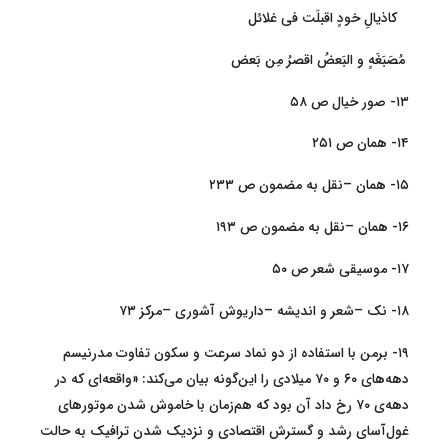
کاذیالِ خودٍ اقبلَت فی غلائل
مُصَبَغَهٍ و البَعضُ اقصرُ مِن بَعض
۱۳- صور خیال ص ۵۸
۱۴- همان ص ۲۵۱
۱۵- همان –نقل به مضمون ص ۲۳۳
۱۶- همان –نقل به مضمون ص ۱۹۳
۱۷- موسیقی شعر ص ۵۰
۱۸- نک –شعر و اندیشه –داریوش آشوری –مرکز ۷۳
۱۹- برمن با استفاده از دو نماد سرعت و سکون تفاوت مدرنیسم
دهه‌های ۶۰ و ۷۰ میلادی را این‌گونه بیان می‌کند: «واقعه‌ای که در
دهه‌ی ۷۰ رخ داد آن بود که هم‌زمان با خاموش شدن موتورهای
غول‌آسای رشد و گسترش اقتصادی و نزدیک شدن ترافیک به حالت