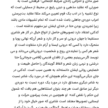
صور مادی و انتزاعی زاده‌ی شرایط اجتماعی- فرهنگی است به
صورتی که عقاید مذهبی و دینی رایج در محیط از مسایلی است که
نوع تشبیه را در ادب یک قوم تعیین می‌کند مثلاا عقاید بت‌پرستی
اعراب دوره‌ی جاهلی باعث شده است که تمام تشبیهات مادی باشد
زیرا تجریدی بودن حتا در خدای ایشان نیز مفهوم نداشته است .
کدکنی اعتقاد دارد تصویرهای حاصل از انواع خیال در کار هر شاعری
مستقیما با جهان درونی او سر و کار دارد و شعر آن‌که نهانی پویا و
متحرک دارد با کسی که درونی ایستا و آرام دارد متفاوت است او
شعر هر کس را نماینده‌ی روح و شخصیت درونی‌اش می‌داند و می
‌نویسد اگر می‌بینیم بعضی از ناقدان قدیمی (قاضی جرجانی) حتا
درشتی و نرمی زبان شعر و الفاظ گویندگان را حاصل طبیعت و
خصایص روانی ایشان دانسته‌اند به همین سبب است. کدکنی در
جای دیگر می‌گوید« این حکم هم‌چنان که در مورد یک شاعر نسبت
به شاعر دیگری مصداق دارد در مورد یک دوره نسبت به دوره‌ی
دیگر نیز صادق است هر چند بتوان استثناهایی هم یافت که شمول
این حکم را نقض کند» او هم‌چنین در بحث پیرامون حرکت و
ایستایی تصویرها معتقد است شاعری که صور خیال خود را از
جوانب مختلف حیات و احوال گوناگون طبیعت می‌گیرد با آن‌که از