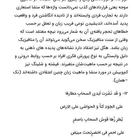
موجه یعنی قراردادهای کذب نمی‌دانست واژه‌ها که منشا استعاری
دارند به تجارب فردی وابسته‌اند و از نادیده انگاشتن فرد و واقعیت
پدید آمده‌اند، اندیشیدن نوعی فریب زبان و تعقل بر حسب
خطاهای تحجر یافته‌ی آن به شمار می‌رود نیچه معتقد است که
وقتی از سنت متافیزیک سخن می‌گوید می‌تواند آن را متافیزیک
زبان بنامد. هگل نیز اعتقاد دارد نشانه‌های پدیده ‌های ذهنی به
دلیل وابستگی به نوع پرورش فکری افراد بر حسب روابط درونی و
در نتیجه بر حسب ماهیت‌شان متغیرند. فیشته و شلینگ نیز
کم‌و‌بیش در مورد منشا و ماهیت زبان چنین اعتقادی داشته‌اند (نک
–همان).
۱۲- وَ قَد نَشَرَت اَیدی السحابِ مَطارفا
علی الجَوَدِ کناً وَ الحواشی علی الارض
یُطرِ زُها قَوسُ السحابِ باصفرٍ
علی احمرٍ فی اخضرٍتحتَ مبیَض