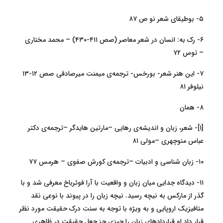
۵- بوطیقای شعر نو ص ۸۷
۶- رک به: انسان در شعر معاصر (صص ۴۱۱-۴۳۰) – محمد مختاری
– توس ۷۲
۷- این هنر شعر- بورخس- ترجمه‌ی میمنت میرصادقی صص ۱۲-۱۳
نیلوفر ۸۱
۸- همان
[۱]- شعر، زبان و اندیشه‌ی رهایی –مارتین هایدگر –ترجمه‌ی دکتر
عباس منوچهری –مولی ۸۱
۱۰- زبان شناسی و ادبیات –ترجمه‌ی کورش صفوی – هرمس ۷۷
۱۱- دیدگاه جدایی میان زبان و واقعیت با آرا فوئرباخ معرفی شد و با
گذر از مارکس به نیچه رسید. نیچه زبان را در پیوند با نوعی نقد
متافیزیک اروپایی و به ویژه با توجه به سنت درک حقیقت مورد نظر
قرار داد او قراردادهای زبان را چیزی جز جعل حقیقت در ظاهری