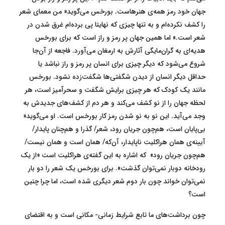
جهان خود رمز همه‌ی هنرهاست. بورخس می‌گوید« من معمای شعر
را کشف نکرده‌ام و به تنها چیزی که نهایتا پی برده‌ام غرق شدن در
شعر است.» اما همین جهان پر رمز و راز است که برای بورخس
هدیه‌ای به گران‌مایگی آثارش به ارمغان می‌آورد. فاجعه از آن‌جا
شروع می‌شود که دیگر چیزی برای انسان پر رمز و راز نباشد یا
حداقل دیگر انسان از دیدن شگفتی‌ها شگفت‌زده نشود. بورخس
مانند یک کودک که هر چیزی برایش شگفت و سحرآمیز است، هر
لحظه جهان را از نو کشف می‌کند و هر دم از کشف‌های جدیدش به
وجد می‌آید. این نو به نو شدن رمز کار بورخس است. او می‌گوید«
بی‌پایان است، هم‌چون جریان رود، شعر/ گذرا و هم‌چنان پایدار/
آیینه‌ی همان هراکلیت ناپایدار، آن‌که/ همان است و همان نیست/
هم‌چون جریان رود» که اشاره به این گفته‌ی هراکلیت است «از یک
رودخانه دوبار نمی‌توان گذشت». برای بورخس یک شعر را دو بار
نمی‌توان خواند چون بار دوم شعر دیگری شده است، اما چرا چنین
است؟
چون برداشت‌های ما تابع شرایط زمانی- مکانی است و به اقتضای