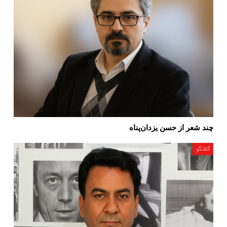
چند شعر از حسن یزدان‌پناه
گفتگو