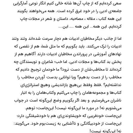
سعی کرده‌ایم که از چاپ آن‌ها شانه خالی کنیم انگار نوعی آمارگرایی
جامعه‌ی ادبی را در خود غرق کرده است. همه می‌خواهند بگویند
این همه کتاب ، مقاله ، مصاحبه، داستان و شعر در مجلات چاپ
کرده‌ایم. این همه… این همه …. این….
اما از جانب دیگر مخاطبان ادبیات هم دچار سرعت شده‌اند وتند وتند
ادبیات را ترک می‌کنند. باید بگوییم که ما مثل شما، هم از نقصی که
نهادهای آموزشی در پروراندن مخاطبان ادبیات دارند آگاهیم هم از
پخش بد کتاب‌ها و مجلات ادبی. اما خب؛ شاعران و نویسندگان چه
کرده‌اند تا مخاطب‌شان از دست نرود؟ ما خودمان ترجیح دادیم که
مخاطب را از دست بدهیم؟ ویا توانایی بدست آوردن مخاطب را
نداشته‌ایم؟ .فقط وفقط بی‌هیچ بازاندیشی وهیچ استراتژی‌ای
کتاب‌ها و مجموعه‌هامان را چاپ می‌کنیم وکتاب‌هامان را به انبار
ناشران می‌فرستیم. و بعد اگر بگوییم وضع این‌گونه است در جواب
می‌شنویم نه! در مورد ما این‌گونه نیست! این‌جاست؛ توهم.
این‌جاست خودفریبی که خویشاوندی‌ای هم با خودشیفتگی دارد؛
این‌جاست از خودبیگانگی و ناآشنایی به زیست‌بوم خود. می‌گویند:
نه! این‌گونه نیست!