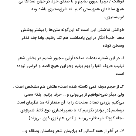
فرهنگ / بربر) بیرون بیاییم و با صدای خود در جهان صداها بی
هیچ سلطه‌ای هم‌زیستی کنیم. نه شرق‌ستیزی‌ باشد ونه
غرب‌ستیزی.
خوانش تلاشش این است که این‌گونه متن‌ها را بیشتر پوشش
دهد. خب! انگار در این یادداشت هم تند رفتیم. واما چند تذکر
وسخن کوتاه.
۱ـ در این شماره به‌علت صفحه‌آرایی مجبور شدیم در بخش شعر
ترتیب حروف الفبا را بهم بزنیم وجز این هیچ قصد و غرضی نبوده
است.
۲ـ از حجم مجله کمی کاسته شده است؛ علتش هم مشخص است .
ولی دیگر نمی‌خواهیم از بی‌پولی و … حرف بزنیم. بلکه سعی
می‌کنیم بزودی تعداد صفحات را به آن مقدار که مد نظرمان است
برسانیم.(در پرانتز بگوییم که با تغییر اجباری نوع کاغذ شیرازه‌ی
مجله کوچک‌تر بنظر می‌رسد و کمی هم توی ذوق می‌زند)
۳ـ در آخر از همه کسانی که برای‌مان شعر وداستان ومقاله و…