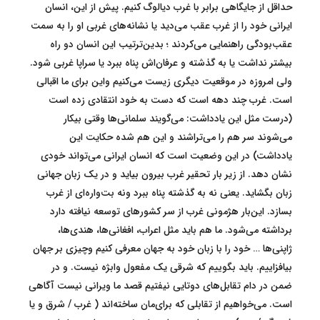
حداقل از جایگاهی برابر با غرب دیالوگ کنیم. پیش از این، انسان
ایرانی خود را از غرب عقب می‌دید یا نشانه‌های غربی او را به سمت
عقب‌بودگی راهنمایی می‌کردند ؛ بدین‌ترتیب این انسان دو راه
بیشتر نداشت یا به گذشته و عرفان‌اش پناه ببرد یا سراپا غربی شود.
ولی امروزه در موقعیت دیگری زیست می‌کنیم واین برای ما اقبالی
است. غرب چند دهه است که دست به خود انتقادی زده است
(درست مثل این یادداشت: می‌گویند سلمانی‌ها وقتی بیکار
می‌شوند سر هم را می‌تراشند و این هم شده حکایت این
یادداشت) در این وضعیت است که انسان ایرانی می‌تواند خودی
نشان دهد. از زیر بار تحقیر غرب بیرون بیاید و در یک زبان جهانی
زبان بگشاید. یعنی نه به گذشته پناه ببرد ونه بت‌واره‌ای از غرب
بسازد. این‌بار هژمونی‌ غرب از سر کشورهای توسعه نیافته دارد
برداشته می‌شود. ما هم باید مثل اعراب، افغانی‌ها، هندی‌ها،
ژاپنی‌ها … خود را با زبان خود به جهان معرفی کنیم وچیزی بر جهان
بیافزاییم. باید بگوییم که شرقی یک مفعول وابژه نیست. و در
ضمن در دام تقابل‌های دوتایی نیفتیم قصد ما ویرانی نیست آگاهی
است. می‌خواهیم از تقابلی که برای‌مان ساخته‌اند ( غرب / شرق و یا