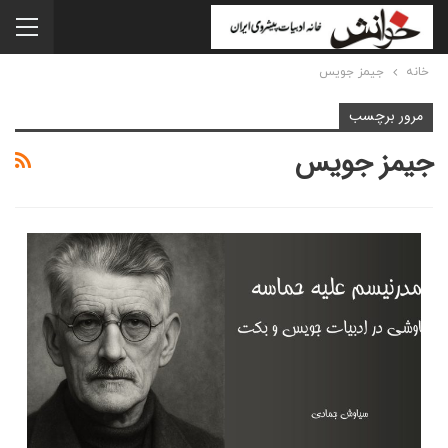
خانه
جیمز جویس
مرور برچسب
جیمز جویس