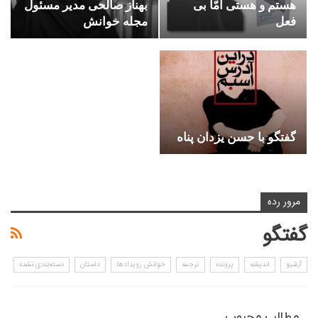
هستم و هستی امّا بی
بهناز صالحی مدیر مسئول
فعل
مجله خوانش
گفتگو با حسن یزدان پناه
مرور رده
گفتگو
آرشیو
اندیشه
پرونده
ترجمه
خوانشِ رویدادها
داستان
دسته‌بندی نشده
مطالب محبوب