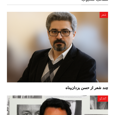
شعر
چند شعر از حسن یزدان‌پناه
گفتگو