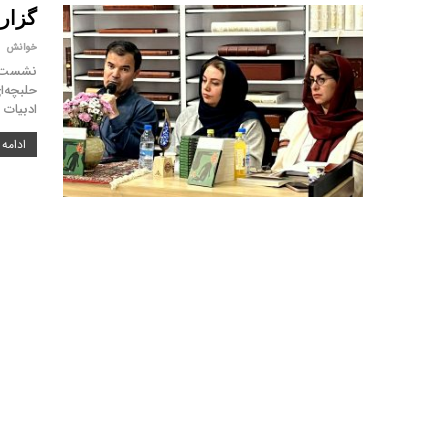
گزار
خوانش
نشست نق
ادبیات 
ادامه 