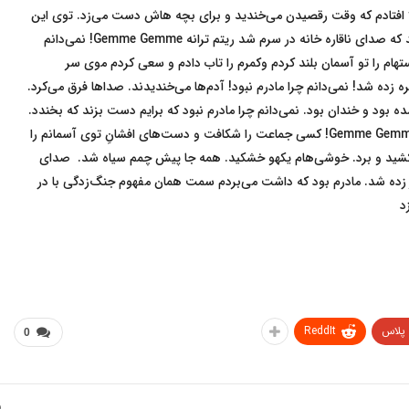
یلا افتادم که وقت رقصیدن می‌خندید و برای بچه هاش دست می‌زد. توی این
احوالات بود که ناقاره خانه شروع کرد به زدن. نمی‌دانم چطور شد که صدای ناقاره خانه در سرم شد ریتم ترانه Gemme Gemme! نمی‌دانم
ام را تو آسمان بلند کردم و‌کمرم را تاب دادم و سعی کردم موی سر
ه زده شد! نمی‌دانم چرا مادرم نبود! آدم‌ها می‌خندیدند. صداها فرق می‌کرد.
ه بود و خندان بود. نمی‌دانم چرا مادرم نبود که برایم دست بزند که بخندد.
ناقاره خانه ریتمش طور دیگری بود! پاهام کج و راست می‌شد Gemme Gemme! کسی جماعت را شکافت و دست‌های افشانِ توی آسمانم را
و کشید و برد. خوشی‌هام یکهو خشکید. همه جا پیش چمم سیاه شد. صدای
ر زده شد. مادرم بود که داشت می‌بردم سمت همان مفهوم جنگ‌زدگی با در
د
 پلاس
ReddIt
0