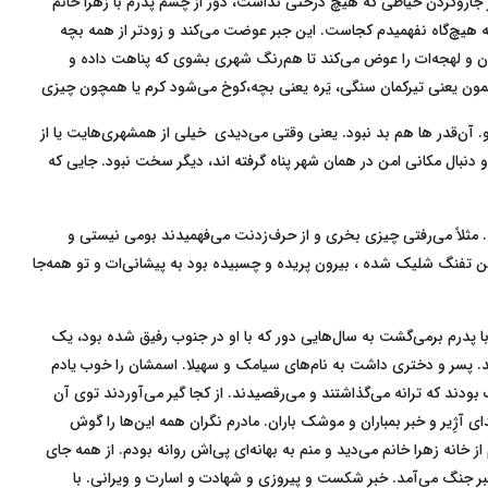
 جاروکردن حیاطی که هیچ درختی نداشت، دور از چشم پدرم با زهرا خانم
که هیچ‌گاه نفهمیدم کجاست. این جبر عوضت می‌کند و زودتر از همه بچه
زبان و لهجه‌ات را عوض می‌کند تا هم‌رنگ شهری بشوی که پناهت داده و
لخمون یعنی تیرکمان سنگی، یَره یعنی بچه،کوخ می‌شود کرم یا همچون چیزی
و. آن‌قدر ها هم بد نبود. یعنی وقتی می‌دیدی خیلی از همشهری‌هایت یا از
دنبال مکانی امن در همان شهر پناه گرفته اند، دیگر سخت نبود. جایی که
. مثلاً می‌رفتی چیزی بخری و از حرف‌زدنت می‌فهمیدند بومی نیستی و
 تن تفنگ شلیک شده ، بیرون پریده و چسبیده بود به پیشانی‌ات و تو همه‌جا
 پدرم برمی‌گشت به سال‌هایی دور که با او در جنوب رفیق شده بود، یک
دند. پسر و دختری داشت به نام‌های سیامک و سهیلا. اسمشان را خوب یادم
 بودند که ترانه می‌گذاشتند و‌ می‌رقصیدند. از کجا گیر می‌آوردند توی آن
 آژِیر و خبر بمباران و موشک باران. مادرم نگران همه این‌ها را گوش
از خانه زهرا خانم می‌دید و منم به بهانه‌ای پی‌اش روانه بودم. از همه جای
خبر جنگ می‌آمد. خبر شکست و پیروزی و شهادت و اسارت و ویرانی. با