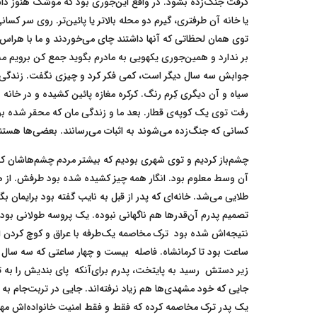
گرفت جنگ‌زده بشود. در واقع این‌جوری بود که موشک هنوز داشت
یا خانه آن طرفتری، گیرم دو محله بالاتر یا پائین‌تر. روی سر کسا
توی همان لحظاتی که آنها داشتند چای می‌خوردند و ما با هراس 
بر ندارد و همین‌جوری یکهویی به مادرم بگوید جمع کن برویم م
جوابش سه سال دیگر است، کمی فکر کرد و چیزی نگفت. زندگی‌
سیاه و آن دیگری کِرم رنگ. کرکره مغازه پائین کشیده و در خانه 
رفت توی یک کوپه‌ی قطار. بعد ما و زندگی مان که محقر شده بو
کسانی که جنگ‌زده می‌شوند به اثبات می‌رسانند. بعضی‌ها هست
چشم‌باز کردیم و توی شهری بودیم که بیشتر مردم چشم‌هاشان کشی
آن وسط معلوم بود. انگار همه چیز کشیده شده بود طرفش. از هر 
طلایی می‌شد. خانه‌ای که پدر از قبل به نایب گفته بود برایمان ب
تصمیم پدرم آن‌قدرها هم ناگهانی نبوده. یک پروسه طولانی بوده
نتیجه‌اش شده بود ترک مخاصمه یک‌طرفه با عراق و کوچ کردن از
ساعت بود تا کرمانشاه. فاصله بیست و چهار ساعتی که سه سال 
زیر دستش رسید به پایتخت، پدرم برای‌آنکه پای بندیش را به ت
جایی که خود مشهدی‌ها هم زیاد نرفته‌اند. جایی در تربت‌جام ب
یک پدر ترک مخاصمه کرده که فقط و فقط امنیت خانواده‌اش م