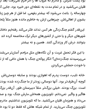
بود پشت سرش. و مادرم که غروب ها را اگر حرم نمی‌رفت بعد از
قلیان می‌کشید و در تمام مدت به نقطه‌ای دور خیره بود. جایی 
چهار‌ساله را. باعث می‌شود که بیشتر بفهمی. اما قبل از هر چیز 
بشوی از اهالی‌اش. چیزهایی ازش به خاطرم مانده هنوز مثلاً پَ
این‌قدر گفتم جنگ‌زدگی هر کس نداند فکر می‌کند رفته‌ایم داخائ
شهرهای دیگر و یا حتی از کشورهای دیگر ترک مخاصمه کرده اند و 
بتوانند درش کار وزندگی کنند. همین و نه بیشتر
با این فکر تحمل غربت و آن نگاه‌های مثل مزاحم آسان‌تر می‌شد
می‌پرسیدند جنگ‌زده‌ای؟ انگار پوکه‌ی جنگ با همان داغی که از
با خودت حملش می‌کردی
خانه نایب، دوست پدرم که اهوازی بودند و سابقه دوستی‌اش با
کوچه آن‌طرف‌تر بود. آنها دوسالی زودتر از ما جنگ‌زده شده بو
است. بزرگ بودند. خیلی بزرگ‌تر. مثلاً دبیرستان طور. آن‌قدر بزرگ
هاگیر و واگیر نمی‌دانم. تلویزیون همه‌اش مارش جنگ بود و صدای
می‌داد و هم‌زمان قلیان می‌کشید. ما که تلویزیون نداشتیم. مادرم 
تلویزیون جنگ می‌بارید. از تمام شبکه هاش که فقط دو تا بود 