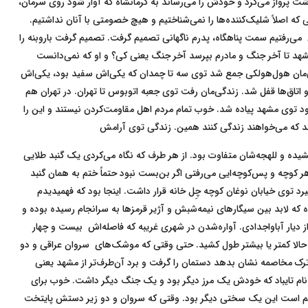
 پرواز می‌کرد و خودش را می‌رساند به کرمانشاه که آوار شود روی سرمان،
نی که اصلاً شلیک‌کننده‌ها را نمی‌شناختیم و هیچ خصومتی با آنان نداشتیم.
می‌رفتیم سمت پناهگاه، پدرم ناگهانی تصمیم گرفت. تصمیم گرفت باروبنه را
شهد تا آخر جنگ و مادرم بپرسد آخر جنگ یعنی کی؟ و او که نمی‌دانست
مان هول‌هولکی جمع شد توی سه تا چمدان که یکی‌اش سفید بود، یکی‌اش
و اتاق‌ها قفل شد. زندگی‌مان رفت توی جعبه اتوبوس تا تهران. در تهران هم
د توی مشهد پیاده شد. خوب تمام مردم اهل مقاومت‌کردن نیستند و این را
ند که می‌خواهند زندگی کنند همین. زندگی توی آرامش
ده و للهجه‌شان متفاوت بود. از هر طرف که نگاه‌ می‌کردی یک گنبد طلایی
کوچه و پس‌کوچه‌ایی می‌رفتی اگر بن‌بست نبود حتماً ختم به همان گنبد
گیرد توی خیابان نوغان کوچه چِل خانه قرار داشت. اینجا بود که فهمیدیدم
 که لابد بین سیگارهای نیمه‌شبش و آژیر قرمزها به سرانجام رسیده بوده و
 دیار آباواجدادی. آواره‌شدن در شهری غریبه که فاصله‌اش بیست و چهار
حالا کمتر یا بیشتر طول کشید. حتی وقتی که موشک‌های سروان عراقی و دو
رک مخاصمه نشان بدهد دستمان را گرفت و برد آن‌طرف‌تر از مشهد یعنی
ه نام تایباد که خودش یک مرز دیگر بود و یک جنگ دیگر داشت. خوب برای
هم است این یک سختی دیگر بود. وقتی که سروان و دو زیر دستش پایتخت