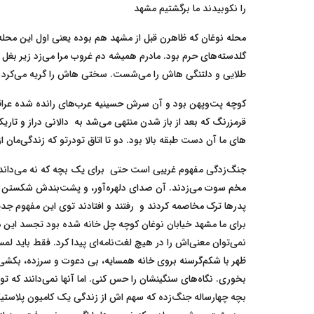
را نکوبیدند ما برگشتیم مشهد
محله نوغان که ظاهرن قبل از مشهد هم بوده یعنی اول این محله ب
گلدسته‌های حرم بود. مادرم همیشه دم غروب مرا می‌زد زیر ب
طلایی و دلتنگی هاش را می‌شست. سختی هاش را گریه می‌کرد 
کوچه پت‌وپهن بود و آن سرش حسینیه عرب‌های رانده شده عراقی
قرمزرنگ که بعد از باز شدن منتهی می‌شد به دالانی دراز و ت
های ما آن دست طبقه بالا بود. دو تا اتاق تودرتو که زندگی‌مان ا
جنگ‌زدگی مفهوم غریبی است حتی برای یک بچه که نه می‌داند 
مخم سوت می‌زدند. آن صدای دلهره‌آور، و پشت‌بندش شکستن شیش
پدرها ترک مخاصمه کردند و رفتند و افتادند توی این مفهوم جد
برای ما مشهد خیابان نوغان کوچه چل خانه شده بود تجسد این م
نمی‌توان معنی‌اش را در هیچ لغت‌نامه‌ای پیدا کرد. فقط باید 
ظهر با شکم‌گرسنه بروی خانه همسایه، بی دعوت و سرزده، بکشی
بخوری. نگاه‌های سنگینشان را حس کنی. اما آنها نمی‌دانند که 
بچه چهار‌ساله جنگ‌زده که سهم اش از زندگی یک کامیون پلاست