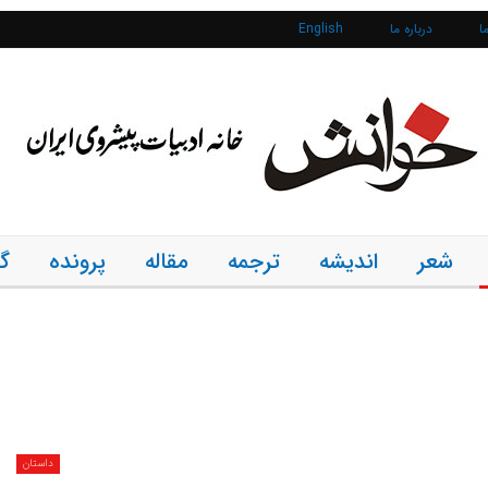
ا
درباره ما
English
شعر
اندیشه
ترجمه
مقاله
پرونده
گ
داستان