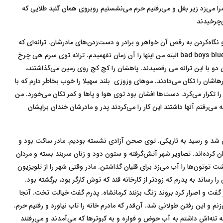
ا می‌زد زیر بغل و می‌رفتیم حرم می‌نشستیم روبروی همان گنبد طلایی که
‌چرخیدند
گاه‌کردن به رقص آن خواهر و برادر و دست‌زدن‌های مادرشان. ترانه‌ای که
می‌گذاشتند نامش Gemme Gemme بود از یک گروهی به نام bad boys blue البته من اینها را آن زمان نفهمیدم. ترانه توی سرم هی چرخ
 دو با این ترانه می رقصیدند. پاهشان را کج کج روی زمین می‌گذاشتند،
هاشان را تکان می‌دادند. موهای وزوزی بلند سهیلا را خوب بخاطر دارم که با
را تکرار می‌کرد. دست‌ها افشان بود توی هوا و پاها و کمر تکان می‌خورد. من
ی‌رفتم آنها داشتند این کار را می‌کردند پدر و مادرشان خندان برایشان
ی شد و رسید به تاریکی. توی صحن آزادی نشسته بودیم. مادر ساکت بود و
ان کرده‌اند. تصاویر شهر آتش‌گرفته و ستون دود و زنان سربند بسته و مردان
شت توتون‌ها را آب می‌زد برای قلیان گذاشتن. مادر وقتی شهر را از تلویزیون
 رساند به پدرم که زودتر از کارخانه قند که توش کارگر بود، برگشته بود.
پدر گفت و اصرار کرد بروند زنگ بزنند کرمانشاه. پدرم گفت خیالت تخت. آنجا
 و این رفتن طولانی شد. آن‌قدر که مادرم خانه را تاب نیاورد و رفتیم حرم.
 تنه‌اش داشتم به آب حوض و فواره و به کبوترها که می‌آمدند و می‌رفتند