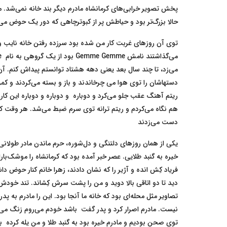
پخش تصویر خرابی‌های کرمانشاه مادرم دیگر بند خانه نمی‌شد. مر
حالا بزرگ‌تر بود و حیاطش پر از کبوترچاهی که دور یک حوض می
توی آن روزهای غربت کار من شده بود سرزده رفتن خانه نایب و ن
می‌زد، تا چند سال بعد یعنی دهه هشتاد توانستم پیداش کنم. آن
دستهاشان را توی هوا می چرخاندند و باز و بسته می‌کردند و کمر
ریتم آهنگ عقب جلو می‌کرد و دوباره و دوباره و دوباره این کار 
هم نگاه می‌کردم و ریتم ترانه توی سرم ضبط می‌شد. هر وقت که م
دست می‌زدند
یکی از همان روزهای دلتنگی و دل‌شوره، حرم ماندن مادر طولان
خیره به گنبد طلایی. عصر خبر آمده بود که کرمانشاه را موشک‌بار
فریاد کِش انده و آژیر را که نشان دادند، زهرا خانم کنار حوض دا
دید تا دو اتاقی بالا دوید و من را پشت سرش کِشاند. تند خودش را
تصاویر مثل محله‌ای بود که خانه ما آنجا بود. این را مادرم به 
نیست. مادرم اصرار کرد و پدر گفت باشد خودم می‌روم زنگ می‌زنم
توی صحن بودیم و مادرم خیره بود به گنبد طلا و من یله کرده به