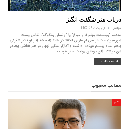
درباب هنر شگفت انگیز
خوانش
اردیبهشت 25, 1402
مقدمه "وینسنت ویلم فان خوخ" یا "ونسان ونگوگ"، نقاش پست
امپرسیونیست،در سی ام مارس 1853 در هلند زاده شد.آثار او تاثیر شگرفی
برهنر سده بیستم میلادی داشت و آغازگر سبکی نوین در هنر نقاشی بود.در
این نوشته، آلن دوباتن روایت سفر خود به…
ادامه مطلب ...
مطالب محبوب
شعر