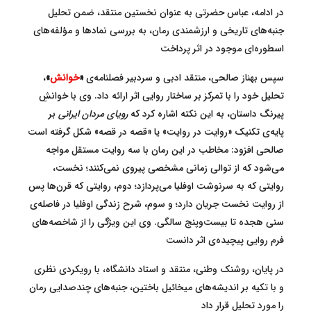
در ادامه، عباس حضرتی به عنوان نخستین منتقد، ضمن تحلیل
جنبه‌های تاریخی و ارزشمندی رمان، به بررسی نمادها و مؤلفه‌های
اسطوره‌ای موجود در اثر پرداخت
سپس بهناز صالحی، منتقد ادبی و سردبیر فصلنامه‌ی
«
خوانش
»
،
تحلیل خود را با تمرکز بر ساختار روایی اثر ارائه داد. وی با خوانشِ
پیرنگ داستان، به این نکته اشاره کرد که
رویای مردان ایرانی
بر
پایه‌ی تکنیک «روایت در روایت» یا «قصه در قصه» شکل گرفته است
صالحی افزود: مخاطب در این رمان با سه روایت مستقل مواجه
می‌شود که از توالی زمانی مشخصی پیروی نمی‌کنند؛ نخست،
روایتی که به سرنوشت اوفلیا می‌پردازد؛ دوم، روایتی که قرن‌ها پس
از روایت نخست جریان دارد؛ و سوم، شرح زندگی اوفلیا در فاصله‌ی
سنی هجده تا بیست‌وپنج سالگی. وی این ویژگی را از شاخصه‌های
فرم روایی پیچیده‌ی اثر دانست
در پایان، روشنک وطنی، منتقد و استاد دانشگاه، با رویکردی نظری
و با تکیه بر اندیشه‌های میخائیل باختین، جنبه‌های چندصدایی رمان
را مورد تحلیل قرار داد