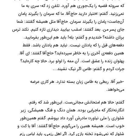
که سروته قضیه را یک‌جوری هم آورد. تلفن زد که؛ سری به ما
نمی‌زنید. گفتم: اختیار دارید حاج‌آقا. ما که سرمان را بگیرند پامان
آن‌جاست؛ پامان را بگیرند سرمان. حاج‌آقا مثل همیشه گقتند: شما
جای پسر من. بعد گفتند: امشب بیایید دیداری تازه کنیم. نکند ترس
برتان داشته؟ خندیدم و گفتم: بله! باید هم این‌طور بفرمایید.
دفعه‌های قبل را که یادتان نیست. نباید هم یادتان باشد. فقط
همین دفعه‌ی آخری را به خاطر سپرده‌اید؟ حاج‌آقا گفتند: ای آقا.
پهلوان زنده را عشق است. آن ممه را لولو برد. حالا چه کاره‌اید؟
جرات کردم و گفتم: طاس اگر نیک نشیند….
-خیر آقا. ربطی به طاس زبان بسته ندارد. هر کاری عرضه
می‌خواهد.
گفتم: حالا هم امتحانش مجانی‌ست. این‌طور شد که رفتم.
انگارنه‌انگار که ماجرایی بوده. همان دنگ و فنگ همیشگی. زیر
شلواری را ملی نیاورد؛ مادرش آورد داد بپوشم. گفتم همین‌طور
خوب است. همیشه همین را می‌گویم. حاج‌آقا گفتند: آقا با کت و
شلوار که نمی‌شود تخته بازی کرد. اگر اهل رزمی، باید لباس رزم