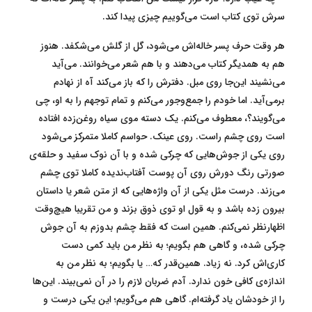
سرش توی کتاب است می‌گوییم چیزی پیدا کند.
هر وقت حرف پسر خاله‌اش می‌شود، گل از گلش می‌شکفد. هنوز
هم به همدیگر کتاب می‌دهند و با هم شعر می‌خوانند. می‌آید
می‌نشیند این‌جا روی مبل. دفترش را که باز می‌کند آه از نهادم
برمی‌آید. اما خودم را جمع‌وجور می‌کنم و تمام توجهم را به او، چی
می‌گویند؟، معطوف می‌کنم. یک دسته موی سیاه روغن‌زده افتاده
است روی چشم راست. روی عینک. حواسم کاملا متمرکز می‌شود
روی یکی از جوش‌هایی که چرکی شده و با آن نوک سفید و حلقه‌ی
صورتی رنگ دورش روی آن پوست آفتاب‌ندیده کاملا توی چشم
می‌زند. درست مثل یکی از آن واژه‌هایی که از متن شعر یا داستان
بیرون زده باشد و به قول او توی ذوق بزند و من تقریبا هیچ‌وقت
اظهارنظر نمی‌کنم. همین است که فقط چشم بدوزم به آن جوش
چرکی شده، و گاهی هم بگویم؛ به نظر من باید کمی دست
کاری‌اش کرد. نه زیاد. همین‌قدر که… یا بگویم؛ به نظر من به
اندازه‌ی کافی خون ندارد. آدم ضربان لازم را در آن نمی‌بیند. این‌ها
را از خودشان یاد گرفته‌ام. گاهی هم می‌گویم؛ این یکی درست و