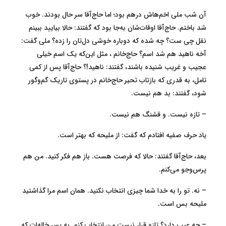
آن شب ملی اخم‌هاش درهم بود؛ اما حاج‌آقا سر حال بودند. خوب
شد باختم. حاج‌آقا اوقات‌شان به‌جا بود که گفتند: حالا بیایید ببینم
نقل چی ست؟ چه شده که دوباره خوشی دل‌تان را زده؟ ملی گفت:
آخه ناهید هم شد اسم؟ حاج‌خانم ، مثل این‌که یک اسم خیلی
عجیب و غریب شنیده باشند، گفتند: ناهید!؟ حاج‌آقا پس از کمی
تامل، به قدری که بازتاب تحیر حاج‌خانم در پستوی تاریک گم‌و‌گور
شود، گفتند: بد هم نیست.
– تازه نیست. و قشنگ هم نیست.
یاد حرف صفیه افتادم که گفت: از ملیحه که بهتر است.
بعد، حاج‌آقا گفتند: حالا که فرصت هست. باز هم فکر کنید. من هم
پرس‌وجو می‌کنم.
– نه. تو را به خدا شما چیزی انتخاب نکنید. همان اسم مرا گذاشتید
ملیحه بس است.
– چه عیب دارد؟ تازه قرار نیست من انتخاب کنم. به پسر خاله‌ات که