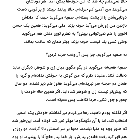
حالا نمی‌دانم چه شد که این حرف‌ها پیش آمد. هر دوتاشان
می‌گویند من آدمی کم حرف‌ام. حالا بیایند ببینند از پر گویی دست
دوتایی‌شان را از پشت بسته‌ام. صفیه می‌گوید حیف که داداش
نازنین من زورش می‌آید حرف بزند. ملی می‌گوید: همین یک حسن
اخوی را هم نمی‌توانی ببینی؟ به نظرم توی دلش هم می‌گوید
وقتی کسی بلد نیست حرف بزند، بهتر همان که ساکت بماند.
به صفیه می‌گویم: چرا پس آن‌وقت حرف نزدی؟
صفیه همیشه می‌گوید در بگو مگوی میان زن و شوهر، دیگران نباید
دخالت کنند. عقیده دارم که من گوش به حرفش نداده‌ام و گربه را
همان دم حجله سر نبریده‌ام. می‌گوید هنوز هم دیر نشده. دو سال
که بیش‌تر نیست زن و شوهر شده‌اید. اگر همین حالا خودت را
جمع و جور نکنی، فردا کلاهت پس معرکه است.
اگر نگفته بودم ناهید، رها می‌کردم می‌گذاشتم خودش یک اسمی
انتخاب کند. اما با آن بگومگوها دیگر نمی‌شد کوتاه آمد. این‌طور شد
که هنوز بچه به دنیا نیامده، دعوا بر سر اسمش بالا گرفت. دو روزی
هم قهر کرد رفت خانه‌ی پدرش. باز خدا پدر حاج‌آقا را بیامرزد. او بود