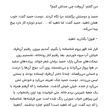
من گفتم: آن‌وقت چی صداش کنیم؟
حمید و دوستش برگشتند مرا نگاه کردند. دوست حمید گفت: خوب
همان ناهید. حمید گفت: اما ناهید که … . دیدم دوباره کار دارد بیخ
پیدا می‌کند.
– قبول! بگذارید ناهید.
قرار شد ظهر بروم شناسنامه را بگیرم. آمدیم بیرون. رفتیم آن‌طرف
خیابان آب میوه خوردیم. بعد رفتیم کنار رودخانه، نشستیم روی
نیمکت‌های سنگی پارک. حمید برامان شعر خواند. پرنده‌های سفید
در هوا پرواز می‌کردند و می‌نشستند روی آب. موج آن‌ها را درست
و حسابی می‌رقصاند. چندتا دختر آن‌طرف ایستاده بودند و بستنی
لیس می‌زدند. دوست حمید جک تعریف می‌کرد و خودش غش
می‌کرد از خنده. خیلی خوش گذشت. شناسنامه را که گرفتم همراه با
یک جعبه شیرینی بردم خانه. ملی خوابیده بود توی رختخواب. با
این پیراهن خواب صورتی رنگ شده است عین فرشته‌ها. شناسنامه
را که دید گفت: این که ناهید است! گفتم: اجازه نداشتند. آناهیتا