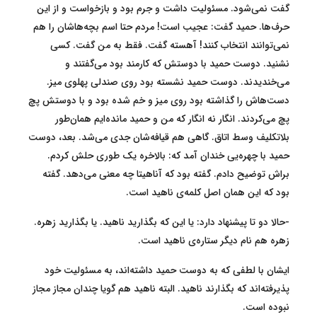
گفت نمی‌شود. مسئولیت داشت و جرم بود و بازخواست و از این
حرف‌ها. حمید گفت: عجیب است! مردم حتا اسم بچه‌هاشان را هم
نمی‌توانند انتخاب کنند! آهسته گفت. فقط به من گفت. کسی
نشنید. دوست حمید با دوستش که کارمند بود می‌گفتند و
می‌خندیدند. دوست حمید نشسته بود روی صندلی پهلوی میز.
دست‌هاش را گذاشته بود روی میز و خم شده بود و با دوستش پچ
پچ می‌کردند. انگار نه انگار که من و حمید مانده‌ایم همان‌طور
بلاتکلیف وسط اتاق. گاهی هم قیافه‌شان جدی می‌شد. بعد، دوست
حمید با چهره‌یی خندان آمد که: بالاخره یک طوری حلش کردم.
براش توضیح دادم. گفته بود که آناهیتا چه معنی می‌دهد. گفته
بود که این همان اصل کلمه‌ی ناهید است.
-حالا دو تا پیشنهاد دارد: یا این که بگذارید ناهید. یا بگذارید زهره.
زهره هم نام دیگر ستاره‌ی ناهید است.
ایشان با لطفی که به دوست حمید داشته‌اند، به مسئولیت خود
پذیرفته‌اند که بگذارند ناهید. البته ناهید هم گویا چندان مجاز مجاز
نبوده است.