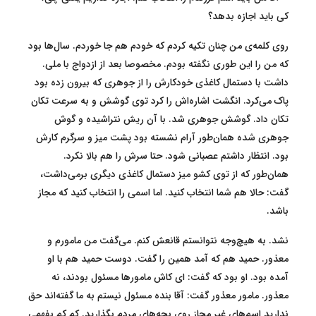
کی باید اجازه بدهد؟
روی کلمه‌ی من چنان تکیه کردم که خودم هم جا خوردم. سال‌ها بود
که من را این طوری نگفته بودم. مخصوصا بعد از ازدواج با ملی.
داشت با دستمال کاغذی خودکارش را از جوهری که بیرون زده بود
پاک می‌کرد. انگشت اشاره‌اش را کرد توی گوشش و به سرعت تکان
تکان داد. گوشش جوهری شد. با آن ریش نتراشیده و گوش
جوهری شده همان‌طور آرام نشسته بود پشت میز و سرگرم کارش
بود. انتظار داشتم عصبانی شود. حتا سرش را هم بالا نکرد.
همان‌طور که از توی کشو میز دستمال کاغذی دیگری برمی‌داشت،
گفت: حالا هم شما انتخاب کنید. اما اسمی را انتخاب کنید که مجاز
باشد.
نشد. به هیچ‌وجه نتوانستم قانعش کنم. می‌گفت من مامورم و
معذور. حمید هم که آمد همین را گفت. دوست حمید هم با او
آمده بود. او بود که گفت: ای کاش مامورها مسئول بودند، نه
معذور. مامور معذور گفت: آقا بنده مسئول نیستم به ما گفته‌اند حق
ندارید اسم‌های غیر مجاز روی بچه‌های مردم بگذارید. کم کم بفهمی