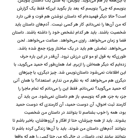
با این‌همه باز هم می‌گوید: بنویس! به شکل یک داستان بنویس.
بنویسم که چی؟ بنویسم که بعد باز بگوید این‌که فقط یک گزارش
است؟ حالا دیگر فهمیده‌ام که داستان نوشتن هم فوت و فنی دارد
که من آن‌ها را نمی‌دانم. کار هر کسی نیست. آدم‌های داستان باید
شخصیت باشند. باید هر کدام تشخص خود را داشته باشند. داستان
فضا و زمان می‌خواهد. راوی می‌خواهد. صناعت می‌خواهد. لحن
می‌خواهد. تمامش هم باید در یک ساختار ویژه جمع شده باشد.
طوری‌که به قول او مو لای درزش نرود. آن‌قدر در این باره حرف
زده‌ایم که دیگر همه‌اش را ازبرم. اما، همان‌طور که حمید می‌گوید، با
این اطلاعات نمی‌شود داستان‌نویس شد. چیز دیگری، یا چیزهای
دیگری هم می‌خواهد که به نظرم من ندارم. استعداد؟ یا همان آنی
که حمید می‌گوید؟ نمی‌دانم. فقط این را می‌دانم که تمام ماجرا را
جزء به جزء هم که بنویسم، باز هم داستان نمی‌شود. من باید آن
کارمند ثبت احوال، آن دوست حمید، آن کارمندی که دوست حمید
بود، همه را خوب بشناسم تا بتوانند در داستان من شخصیت
بشوند. باید از همه چیزشان، حتا از افکار و آرزوهاشان، باخبر باشم تا
بتوانند آدم‌های داستان من شوند. باید با آن‌ها زندگی کرده باشم تا
بتوانند بیایند توی داستان. در حالی‌که من حتا کسی را هم که واقعا