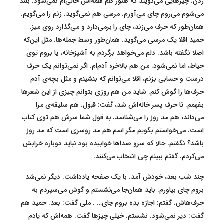
زدن. چیزهایی می‌گویند که هنوز هم همه‌اش حالی‌ام نمی‌شود. بلند
می‌شوم می‌روم چای می‌آورم. مرسی هم نمی‌گوید. زنم را می‌گویم.
همان‌طور که حرف می‌زند، چای را برمی‌دارد و می‌گذارد روی میز.
حمید اقلا یک مرسی می‌گوید. همان‌طور وسط جمله‌ها. مثل این‌که
اصلا نگفته باشد. دلم می‌خواهد برگردم به آشپزخانه، یا بروم توی
حیاط، اما نمی‌شود. من هم بالاخره آدم‌ام. اگر نمی‌توانم یک حرف
درست و حسابی بزنم، اقلا می‌توانم که بنشینم و مثل بچه‌ی آدم
حرف‌ها را گوش کنم. شاید من هم روزی بتوانم چیزی از این شعرها
بفهمم. تا حرف پسر خاله‌اش شد، گفت: قبول. هم سلیقه‌ی مرا
می‌داند، هم مد روز را می‌شناسد. به قول شما سرش هم توی کتاب
است. می‌خواستم بگویم مگر اسم هم مد روسری است که مد روز
باشد؟ نگفتم. حالا که سرو صداها خوابیده بود نباید دوباره خرابش
می‌کردم. گفتم ببینم چی انتخاب می‌کنند.
چند شب بعد، خودش آمد. با یک صفحه یادداشت. دیگر نمی‌شد
بروم چای بیاورم. باید همان‌جا می‌نشستم و گوش می‌سپردم به
حرف‌هاش. گفتم: اجازه بده بروم چای… . ملی گفت: بعد. حمید هم
گفت: دیر نمی‌شود. نشستم. خیلی چیزها گفت. همه‌اش که یادم